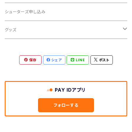
レプリカユニフォーム
シューターズ申し込み
背番号Tシャツ
グッズ
応援のぼり
保存
シェア
LINE
ポスト
PAY IDアプリ
フォローする